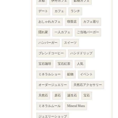
京都
伊丹カフェ
鉱物カフェ
デート
カフェ
ランチ
おしゃれカフェ
喫茶店
カフェ巡り
隠れ家
一人カフェ
ご当地バーガー
ハンバーガー
スイーツ
ブレンドコーヒー
ハンドドリップ
宝石珈琲
宝石紅茶
人気
ミネラルショー
鉱物
イベント
オーダージュエリー
天然石アクセサリー
天然石
原石
誕生石
宝石
ミネラルムール
Mineral Muru
ジュエリーショップ