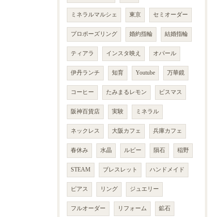
ミネラルマルシェ
東京
セミオーダー
プロポーズリング
婚約指輪
結婚指輪
ティアラ
インスタ映え
オパール
伊丹ランチ
知育
Youtube
万華鏡
コーヒー
たみまるレモン
ビスマス
阪神百貨店
実験
ミネラル
ネックレス
大阪カフェ
兵庫カフェ
春休み
水晶
ルビー
隕石
稲野
STEAM
ブレスレット
ハンドメイド
ピアス
リング
ジュエリー
フルオーダー
リフォーム
鉱石