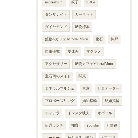
mineralmuru
親子
SDGs
タンザナイト
ガーネット
ダイヤモンド
鉱物標本
鉱物&カフェ Mineral Muru
化石
神戸
自由研究
夏休み
マクラメ
アクセサリー
鉱物カフェMineralMuru
宝石商のメイド
関東
ミネラルマルシェ
東京
セミオーダー
プロポーズリング
婚約指輪
結婚指輪
ティアラ
インスタ映え
オパール
伊丹ランチ
知育
Youtube
万華鏡
コーヒー
たみまるレモン
ビスマス