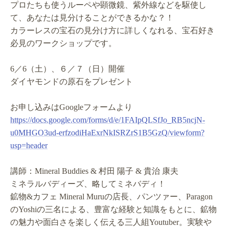
プロたちも使うルーペや顕微鏡、紫外線などを駆使し
て、あなたは見分けることができるかな？！
カラーレスの宝石の見分け方に詳しくなれる、宝石好き
必見のワークショップです。
6／6（土）、６／７（日）開催
ダイヤモンドの原石をプレゼント
お申し込みはGoogleフォームより
https://docs.google.com/forms/d/e/1FAIpQLSfJo_RB5ncjN-
u0MHGO3ud-erfzodiHaExrNkISRZrS1B5GzQ/viewform?
usp=header
講師：Mineral Buddies & 村田 陽子 & 貴治 康夫
ミネラルバディーズ、略してミネバディ！
鉱物&カフェ Mineral Muruの店長、パンツァー、Paragon
のYoshiの三名による、豊富な経験と知識をもとに、鉱物
の魅力や面白さを楽しく伝える三人組Youtuber。実験や