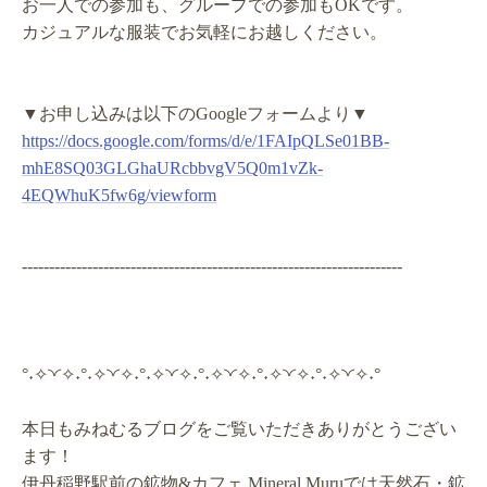
お一人での参加も、グループでの参加もOKです。
カジュアルな服装でお気軽にお越しください。
▼お申し込みは以下のGoogleフォームより▼
https://docs.google.com/forms/d/e/1FAIpQLSe01BB-
mhE8SQ03GLGhaURcbbvgV5Q0m1vZk-
4EQWhuK5fw6g/viewform
----------------------------------------------------------------------
°˖✧◝◜✧˖°˖✧◝◜✧˖°˖✧◝◜✧˖°˖✧◝◜✧˖°˖✧◝◜✧˖°˖✧◝◜✧˖°
本日もみねむるブログをご覧いただきありがとうござい
ます！
伊丹稲野駅前の鉱物&カフェ Mineral Muruでは天然石・鉱