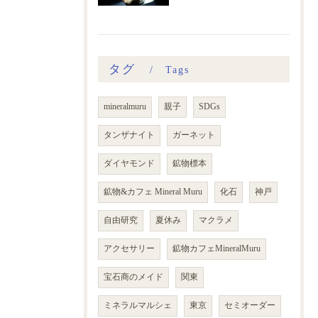
タグ
Tags
mineralmuru
親子
SDGs
タンザナイト
ガーネット
ダイヤモンド
鉱物標本
鉱物&カフェ Mineral Muru
化石
神戸
自由研究
夏休み
マクラメ
アクセサリー
鉱物カフェMineralMuru
宝石商のメイド
関東
ミネラルマルシェ
東京
セミオーダー