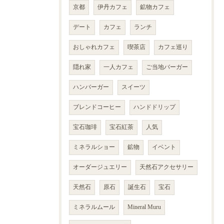
京都
伊丹カフェ
鉱物カフェ
デート
カフェ
ランチ
おしゃれカフェ
喫茶店
カフェ巡り
隠れ家
一人カフェ
ご当地バーガー
ハンバーガー
スイーツ
ブレンドコーヒー
ハンドドリップ
宝石珈琲
宝石紅茶
人気
ミネラルショー
鉱物
イベント
オーダージュエリー
天然石アクセサリー
天然石
原石
誕生石
宝石
ミネラルムール
Mineral Muru