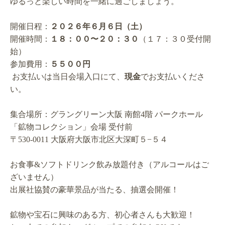
ゆるっと楽しい時間を一緒に過ごしましょう。
開催日程：
２０２６年６月６日（土）
開催時間：
１８：００〜２０：３０
（１７：３０受付開
始）
参加費用：
５５００円
お支払いは当日会場入口にて、
現金
でお支払いくださ
い。
集合場所：グラングリーン大阪 南館4階 パークホール
「鉱物コレクション」会場 受付前
〒530-0011 大阪府大阪市北区大深町５−５４
お食事&ソフトドリンク飲み放題付き（アルコールはご
ざいません）
出展社協賛の豪華景品が当たる、抽選会開催！
鉱物や宝石に興味のある方、初心者さんも大歓迎！