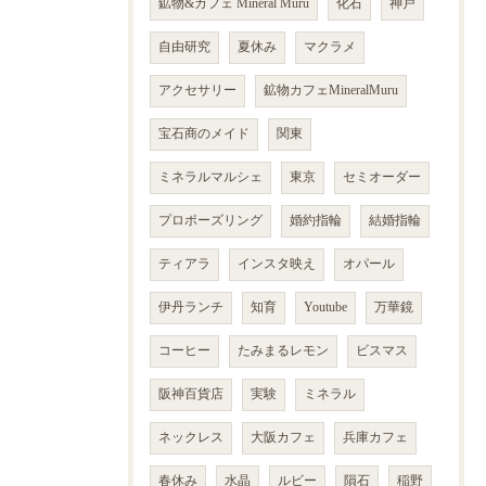
鉱物&カフェ Mineral Muru
化石
神戸
自由研究
夏休み
マクラメ
アクセサリー
鉱物カフェMineralMuru
宝石商のメイド
関東
ミネラルマルシェ
東京
セミオーダー
プロポーズリング
婚約指輪
結婚指輪
ティアラ
インスタ映え
オパール
伊丹ランチ
知育
Youtube
万華鏡
コーヒー
たみまるレモン
ビスマス
阪神百貨店
実験
ミネラル
ネックレス
大阪カフェ
兵庫カフェ
春休み
水晶
ルビー
隕石
稲野