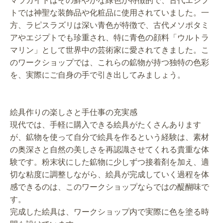
マラカイトはその鮮やかな緑色が特徴的で、古代エジプ
トでは神聖な装飾品や化粧品に使用されていました。一
方、ラピスラズリは深い青色が特徴で、古代メソポタミ
アやエジプトでも珍重され、特に青色の顔料「ウルトラ
マリン」として世界中の芸術家に愛されてきました。こ
のワークショップでは、これらの鉱物が持つ独特の色彩
を、実際にご自身の手で引き出してみましょう。
絵具作りの楽しさと手仕事の充実感
現代では、手軽に購入できる絵具がたくさんあります
が、鉱物を使って自分で絵具を作るという経験は、素材
の奥深さと自然の美しさを再認識させてくれる貴重な体
験です。粉末状にした鉱物に少しずつ接着剤を加え、適
切な粘度に調整しながら、絵具が完成していく過程を体
感できるのは、このワークショップならではの醍醐味で
す。
完成した絵具は、ワークショップ内で実際に色を塗る時