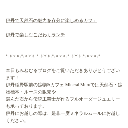
伊丹で天然石の魅力を存分に楽しめるカフェ
伊丹で楽しむこだわりランチ
°˖✧◝◜✧˖°˖✧◝◜✧˖°˖✧◝◜✧˖°˖✧◝◜✧˖°˖✧◝◜✧˖°˖✧◝◜✧˖°
本日もみねむるブログをご覧いただきありがとうござい
ます！
伊丹稲野駅前の鉱物&カフェ Mineral Muruでは天然石・鉱
物標本・ルースの販売や
選んだ石から伝統工芸士が作るフルオーダージュエリー
も承っております。
伊丹にお越しの際は、是非一度ミネラルムールにお越し
ください。