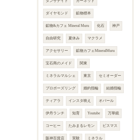
タンザナイト
ガーネット
ダイヤモンド
鉱物標本
鉱物&カフェ Mineral Muru
化石
神戸
自由研究
夏休み
マクラメ
アクセサリー
鉱物カフェMineralMuru
宝石商のメイド
関東
ミネラルマルシェ
東京
セミオーダー
プロポーズリング
婚約指輪
結婚指輪
ティアラ
インスタ映え
オパール
伊丹ランチ
知育
Youtube
万華鏡
コーヒー
たみまるレモン
ビスマス
阪神百貨店
実験
ミネラル